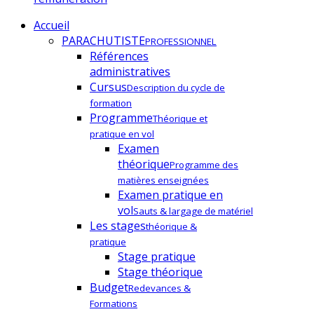
Accueil
PARACHUTISTE
PROFESSIONNEL
Références
administratives
Cursus
Description du cycle de
formation
Programme
Théorique et
pratique en vol
Examen
théorique
Programme des
matières enseignées
Examen pratique en
vol
Sauts & largage de matériel
Les stages
théorique &
pratique
Stage pratique
Stage théorique
Budget
Redevances &
Formations