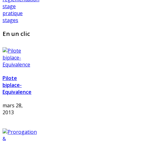
stage
pratique
stages
En un clic
Pilote
biplace-
Equivalence
mars 28,
2013