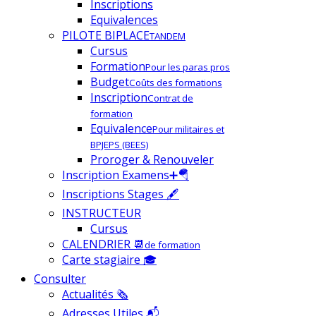
Inscriptions
Equivalences
PILOTE BIPLACE
TANDEM
Cursus
Formation
Pour les paras pros
Budget
Coûts des formations
Inscription
Contrat de
formation
Equivalence
Pour militaires et
BPJEPS (BEES)
Proroger & Renouveler
Inscription Examens➕🪂
Inscriptions Stages 🖋
INSTRUCTEUR
Cursus
CALENDRIER 📆
de formation
Carte stagiaire 🎓
Consulter
Actualités 🗞
Adresses Utiles 📬