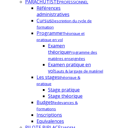
PARACHUTISTE
PROFESSIONNEL
Références
administratives
Cursus
Description du cycle de
formation
Programme
Théorique et
pratique en vol
Examen
théorique
Programme des
matières enseignées
Examen pratique en
vol
Sauts & largage de matériel
Les stages
théorique &
pratique
Stage pratique
Stage théorique
Budget
Redevances &
Formations
Inscriptions
Equivalences
PILOTE BIPLACE
TANDEM