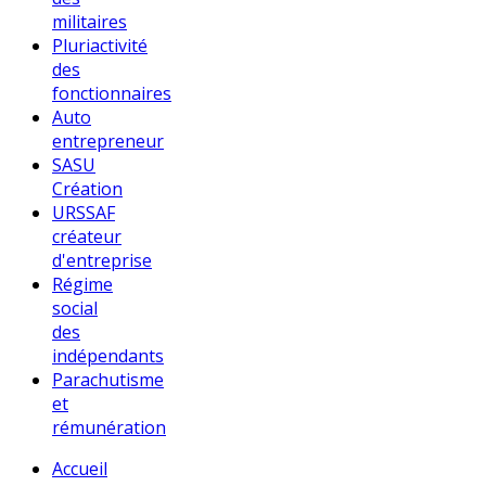
militaires
Pluriactivité
des
fonctionnaires
Auto
entrepreneur
SASU
Création
URSSAF
créateur
d'entreprise
Régime
social
des
indépendants
Parachutisme
et
rémunération
Accueil