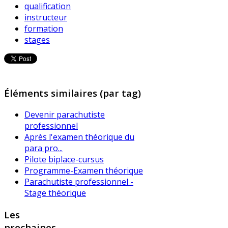
qualification
instructeur
formation
stages
Éléments similaires (par tag)
Devenir parachutiste
professionnel
Après l'examen théorique du
para pro...
Pilote biplace-cursus
Programme-Examen théorique
Parachutiste professionnel -
Stage théorique
Les
prochaines