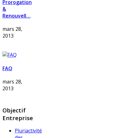
Prorogation
&
Renouvell…
mars 28,
2013
FAQ
mars 28,
2013
Objectif
Entreprise
Pluriactivité
des