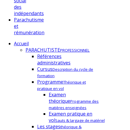
social
des
indépendants
Parachutisme
et
rémunération
Accueil
PARACHUTISTE
PROFESSIONNEL
Références
administratives
Cursus
Description du cycle de
formation
Programme
Théorique et
pratique en vol
Examen
théorique
Programme des
matières enseignées
Examen pratique en
vol
Sauts & largage de matériel
Les stages
théorique &