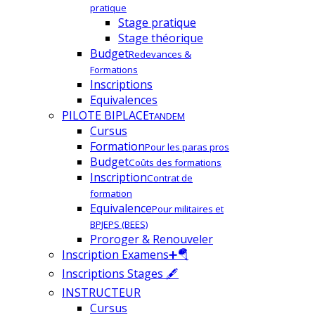
pratique
Stage pratique
Stage théorique
Budget
Redevances &
Formations
Inscriptions
Equivalences
PILOTE BIPLACE
TANDEM
Cursus
Formation
Pour les paras pros
Budget
Coûts des formations
Inscription
Contrat de
formation
Equivalence
Pour militaires et
BPJEPS (BEES)
Proroger & Renouveler
Inscription Examens➕🪂
Inscriptions Stages 🖋
INSTRUCTEUR
Cursus