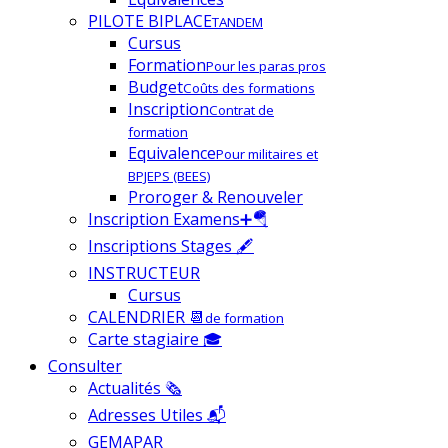
PILOTE BIPLACE
TANDEM
Cursus
Formation
Pour les paras pros
Budget
Coûts des formations
Inscription
Contrat de
formation
Equivalence
Pour militaires et
BPJEPS (BEES)
Proroger & Renouveler
Inscription Examens➕🪂
Inscriptions Stages 🖋
INSTRUCTEUR
Cursus
CALENDRIER 📆
de formation
Carte stagiaire 🎓
Consulter
Actualités 🗞
Adresses Utiles 📬
GEMAPAR