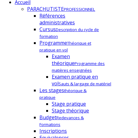
Accueil
PARACHUTISTE
PROFESSIONNEL
Références
administratives
Cursus
Description du cycle de
formation
Programme
Théorique et
pratique en vol
Examen
théorique
Programme des
matières enseignées
Examen pratique en
vol
Sauts & largage de matériel
Les stages
théorique &
pratique
Stage pratique
Stage théorique
Budget
Redevances &
Formations
Inscriptions
Equivalences