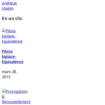
pratique
stages
En un clic
Pilote
biplace-
Equivalence
mars 28,
2013