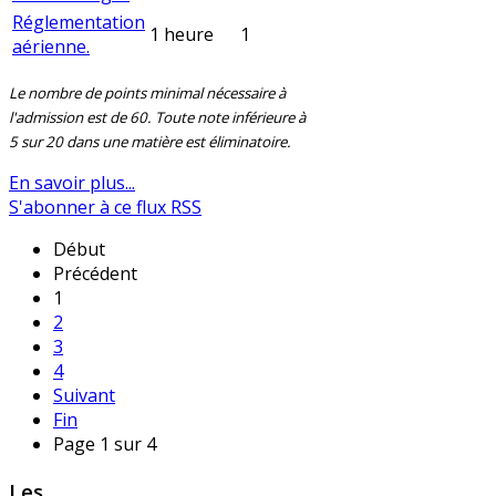
Réglementation
1 heure
1
aérienne.
Le nombre de points minimal nécessaire à
l'admission est de 60. Toute note inférieure à
5 sur 20 dans une matière est éliminatoire.
En savoir plus...
S'abonner à ce flux RSS
Début
Précédent
1
2
3
4
Suivant
Fin
Page 1 sur 4
Les